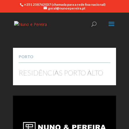
+351 258762037 (chamada para a rede fixa nacional)
geral@nunoepereira.pt
PORTO
RESIDÊNCIAS PORTO ALTO